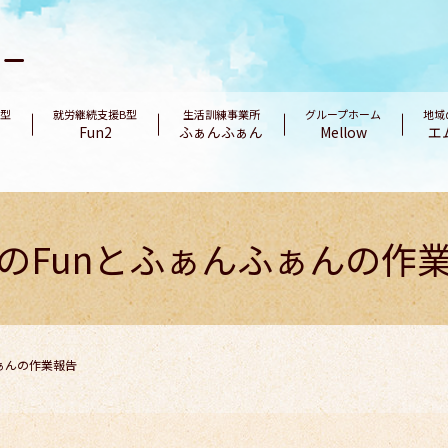
B型
就労継続支援B型
生活訓練事業所
グループホーム
地域
Fun2
ふぁんふぁん
Mellow
エ
のFunとふぁんふぁんの作
ぁんの作業報告