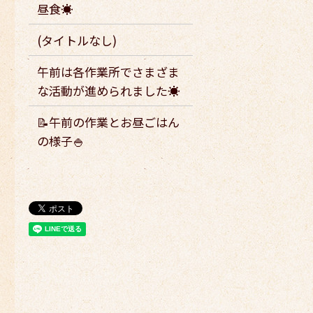
昼食☀️
(タイトルなし)
午前は各作業所でさまざま
な活動が進められました☀️
📝午前の作業とお昼ごはん
の様子🍚