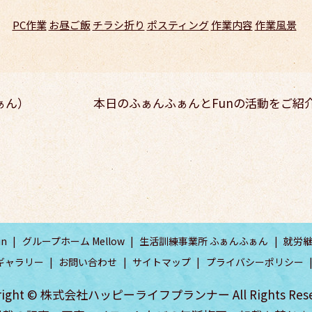
PC作業
お昼ご飯
チラシ折り
ポスティング
作業内容
作業風景
ぁん）
本日のふぁんふぁんとFunの活動をご紹
n
グループホーム Mellow
生活訓練事業所 ふぁんふぁん
就労継
ギャラリー
お問い合わせ
サイトマップ
プライバシーポリシー
right © 株式会社ハッピーライフプランナー All Rights Rese