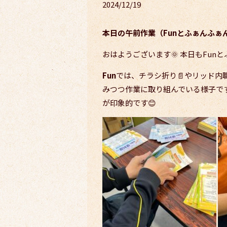
2024/12/19
本日の午前作業（Funとふぁんふぁ
おはようございます🌞 本日もFu
Fun
では、チラシ折り📄やリッド内
みつつ作業に取り組んでいる様子で
が印象的です😊