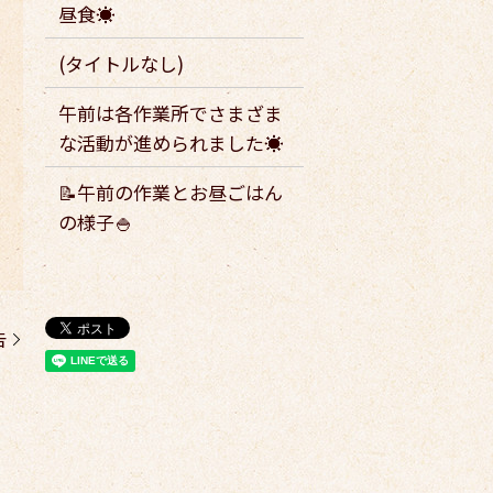
昼食☀️
(タイトルなし)
午前は各作業所でさまざま
な活動が進められました☀️
📝午前の作業とお昼ごはん
の様子🍚
告