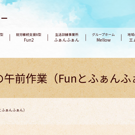
B型
就労継続支援B型
生活訓練事業所
グループホーム
地域
Fun2
ふぁんふぁん
Mellow
エ
の午前作業（Funとふぁんふ
とふぁんふぁん）