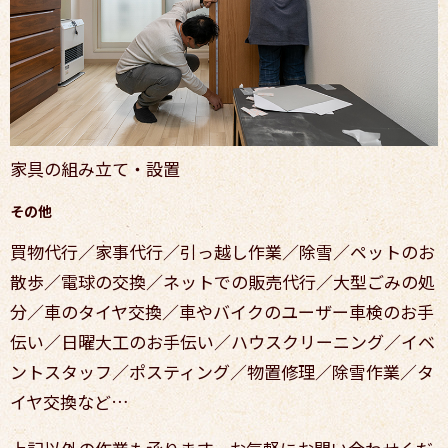
家具の組み立て・設置
その他
買物代行／家事代行／引っ越し作業／除雪／ペットのお
散歩／電球の交換／ネットでの販売代行／大型ごみの処
分／車のタイヤ交換／車やバイクのユーザー車検のお手
伝い／日曜大工のお手伝い／ハウスクリーニング／イベ
ントスタッフ／ポスティング／物置修理／除雪作業／タ
イヤ交換
など…