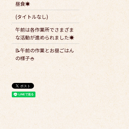
昼食☀️
(タイトルなし)
午前は各作業所でさまざま
な活動が進められました☀️
📝午前の作業とお昼ごはん
の様子🍚