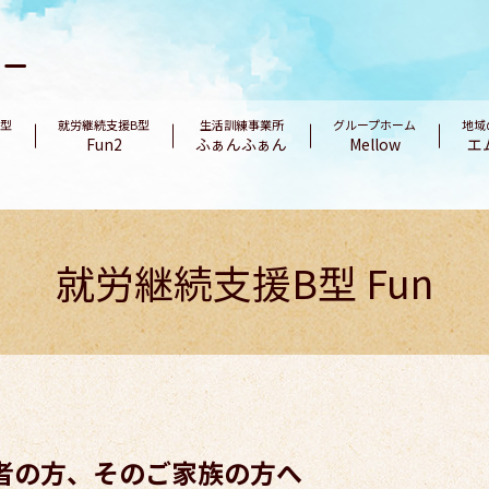
B型
就労継続支援B型
生活訓練事業所
グループホーム
地域
Fun2
ふぁんふぁん
Mellow
エ
就労継続支援B型 Fun
者の方、そのご家族の方へ