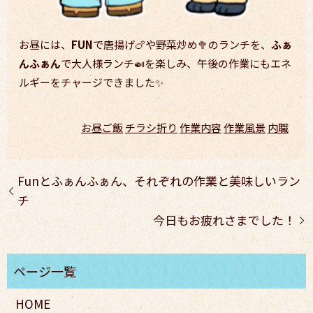
お昼には、
FUN
で唐揚げ🍗や野菜炒め🥦のランチを、
ふぁ
んふぁん
で大人様ランチ🍛を楽しみ、午後の作業にもエネ
ルギーをチャージできました✨
お昼ご飯
チラシ折り
作業内容
作業風景
内職
Funとふぁんふぁん、それぞれの作業と美味しいラン
チ
今日もお疲れさまでした！
HOME