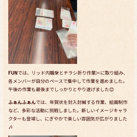
FUN
では、リッド内職🛠️とチラシ折り作業✂️に取り組み、
各メンバーが自分のペースで集中して作業を進めました。
午後の作業も最後までしっかりとやり遂げました😊
ふぁんふぁん
では、年賀状を封入封緘する作業、絵画制作
など、多彩な活動に挑戦しました。新しいイメージキャラ
クターも登場し、にぎやかで楽しい雰囲気が広がりました
🎶