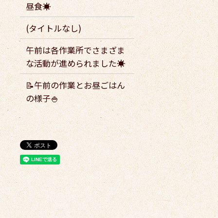
昼食☀️
(タイトルなし)
午前は各作業所でさまざま
な活動が進められました☀️
📝午前の作業とお昼ごはん
の様子🍚