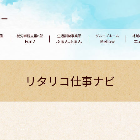
B型
就労継続支援B型
生活訓練事業所
グループホーム
地域
Fun2
ふぁんふぁん
Mellow
エ
リタリコ仕事ナビ