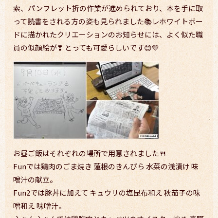
索、パンフレット折の作業が進められており、本を手に取
って読書をされる方の姿も見られました📚
レホワイトボー
ドに描かれたクリエーションのお知らせには、よく似た職
員の似顔絵が❣ とっても可愛らしいです😊💛
お昼ご飯はそれぞれの場所で用意されました🍴
Funでは鶏肉のごま焼き 蓮根のきんぴら 水菜の浅漬け 味
噌汁の献立。
Fun2では豚丼に加えて キュウリの塩昆布和え 秋茄子の味
噌和え 味噌汁。