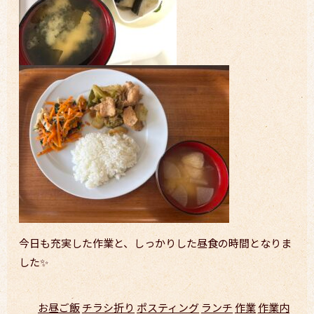
今日も充実した作業と、しっかりした昼食の時間となりま
した✨
お昼ご飯
チラシ折り
ポスティング
ランチ
作業
作業内