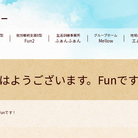
B型
就労継続支援B型
生活訓練事業所
グループホーム
地域
Fun2
ふぁんふぁん
Mellow
エ
はようございます。Funで
unです！