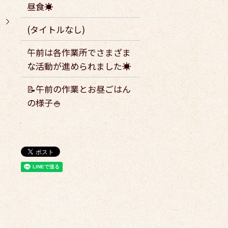
昼食☀️
！
(タイトルなし)
午前は各作業所でさまざま
な活動が進められました☀️
📝午前の作業とお昼ごはん
の様子🍚