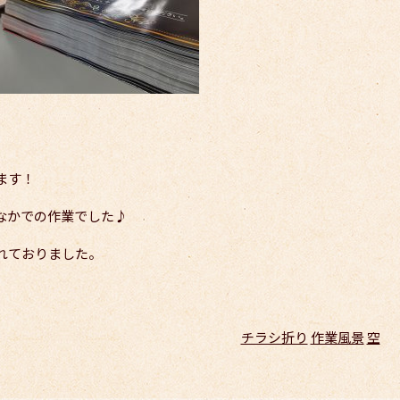
ます！
なかでの作業でした♪
れておりました。
チラシ折り
作業風景
空