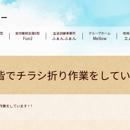
B型
就労継続支援B型
生活訓練事業所
グループホーム
地域
Fun2
ふぁんふぁん
Mellow
エ
皆でチラシ折り作業をしてい
作業をしています！?