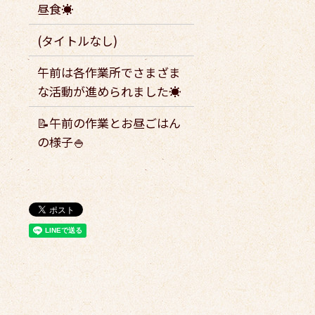
昼食☀️
(タイトルなし)
午前は各作業所でさまざま
な活動が進められました☀️
📝午前の作業とお昼ごはん
の様子🍚