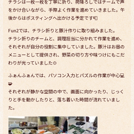
チラシは一枚一枚を丁寧に折り、荷降ろしではチームで声
をかけ合いながら、手際よく作業を進めていきました。午
後からはポスティングへ出かける予定です📮
Fun2では、チラシ折りと豚汁作りに取り組みました。
チラシ折りのチームと、調理担当に分かれて作業を進め、
それぞれが自分の役割に集中していました。豚汁はお昼の
メニューとして提供され、野菜の切り方や味つけにもこだ
わりが光っていました🍲
ふぁんふぁんでは、パソコン入力とパズルの作業が中心💻
🧩
それぞれが静かな空間の中で、画面に向かったり、じっく
りと手を動かしたりと、落ち着いた時間が流れていまし
た。