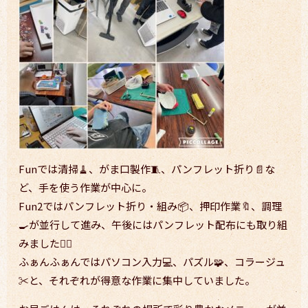
Funでは清掃🧹、がま口製作🧵、パンフレット折り📄な
ど、手を使う作業が中心に。
Fun2ではパンフレット折り・組み📦、押印作業🔖、調理
🍳が並行して進み、午後にはパンフレット配布にも取り組
みました🚶‍♀️
ふぁんふぁんではパソコン入力💻、パズル🧩、コラージュ
✂️と、それぞれが得意な作業に集中していました。