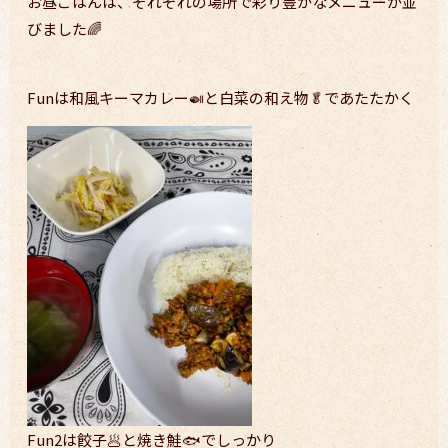
お昼ごはんは、それぞれの場所で彩り豊かなメニューが並
びました🌈
Funは和風キーマカレー🍛と白菜の和え物🥬であたたかく
Fun2は餃子🥟と焼き鮭🐟でしっかり