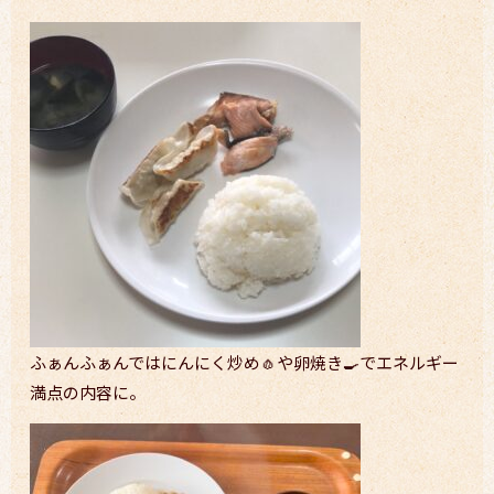
ふぁんふぁんではにんにく炒め🧄や卵焼き🍳でエネルギー
満点の内容に。