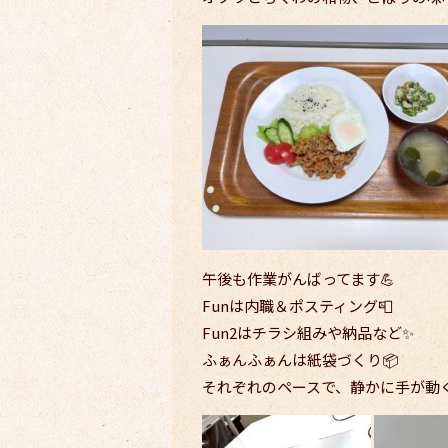
午後も作業がんばってます💪
Funは内職＆ポスティング📮
Fun2はチラシ組みや納品など✨
ふぁんふぁんは紙袋づくり📦
それぞれのペースで、静かに手が動く