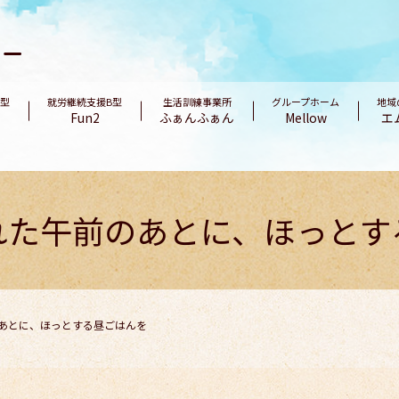
B型
就労継続支援B型
生活訓練事業所
グループホーム
地域
Fun2
ふぁんふぁん
Mellow
エ
れた午前のあとに、ほっとす
あとに、ほっとする昼ごはんを