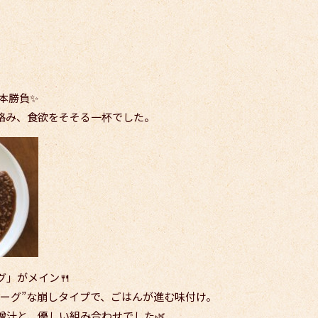
本勝負✨
絡み、食欲をそそる一杯でした。
」がメイン🍴
バーグ”な崩しタイプで、ごはんが進む味付け。
噌汁と、優しい組み合わせでした🌿