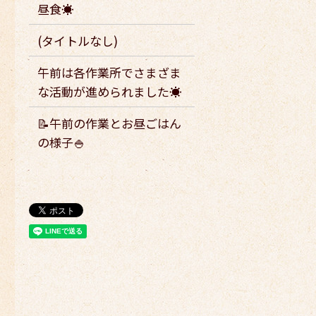
昼食☀️
(タイトルなし)
午前は各作業所でさまざま
な活動が進められました☀️
📝午前の作業とお昼ごはん
の様子🍚