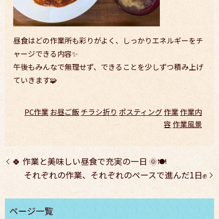
昼食はどの作業所も彩りがよく、しっかりエネルギーをチ
ャージできる内容✨
午後もみんなで無理せず、できることを少しずつ積み上げ
ていきます🧩
PC作業
お昼ご飯
チラシ折り
ポスティング
作業
作業内
容
作業風景
🍀 作業と美味しい昼食で充実の一日 🌞🍽️
それぞれの作業、それぞれのペースで進んだ1日✊️