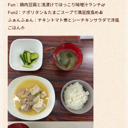
Fun：鶏肉豆腐と浅漬けでほっこり味噌汁ランチ🌿
Fun2：ナポリタン＆たまごスープで満足度高め🍝
ふぁんふぁん：チキントマト煮とシーチキンサラダで洋風
ごはん🍅